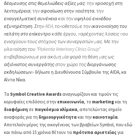
δέσμευσης στις θεμελιώδεις αξίες μας
: την
προσοχή στη
λεπτομέρεια
, την
αφοσίωση στην ποιότητα
, την
επαγγελματική συνέπεια
και την
υψηλού επιπέδου
εξυπηρέτηση
. Στην AIDA, τοποθετούμε την
ικανοποίηση του
πελάτη στο επίκεντρο
κάθε έργου, παρέχοντας λύσεις που
ενισχύουν τους στόχους των συνεργατών μας. Με την
υλοποίηση του “Plakentia Veterinary Clinics Group”
επιβεβαιώνουμε για ακόμη μία φορά τη θέση μας ως
αξιόπιστος συνεργάτης
στον χώρο της
διοργάνωσης
εκδηλώσεων
»
δήλωσε η Διευθύνουσα Σύμβουλο της AIDA, κα
Αΐντα Νίκα.
Τα
Symbol Creative Awards
αναγνωρίζουν και τιμούν τις
κορυφαίες επιδόσεις στην
επικοινωνία
, το
marketing
και τη
διαφήμιση
σε
παγκόσμια κλίμακα
, αποτελώντας σημείο
αναφοράς για τη
δημιουργικότητα
και την
καινοτομία
.
Αποτελούν μέρος της οικογένειας των βραβείων Symbol, που εδώ
και πάνω από 15 χρόνια θέτουν τα
πρότυπα αριστείας
για