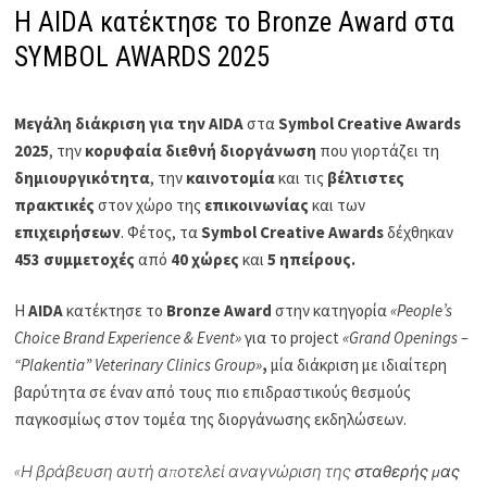
Η AIDA κατέκτησε το Bronze Award στα
SYMBOL AWARDS 2025
Μεγάλη διάκριση για την AIDA
στα
Symbol
Creative
Awards
2025
, την
κορυφαία διεθνή διοργάνωση
που γιορτάζει τη
δημιουργικότητα
, την
καινοτομία
και τις
βέλτιστες
πρακτικές
στον χώρο της
επικοινωνίας
και των
επιχειρήσεων
. Φέτος, τα
Symbol Creative Awards
δέχθηκαν
453 συμμετοχές
από
40 χώρες
και
5 ηπείρους.
Η
AIDA
κατέκτησε το
Bronze Award
στην κατηγορία
«People’s
Choice Brand Experience & Event»
για το project
«Grand Openings –
“Plakentia” Veterinary Clinics Group»
,
μία διάκριση με ιδιαίτερη
βαρύτητα σε έναν από τους πιο επιδραστικούς θεσμούς
παγκοσμίως στον τομέα της διοργάνωσης εκδηλώσεων.
«Η βράβευση αυτή αποτελεί αναγνώριση της
σταθερής μας