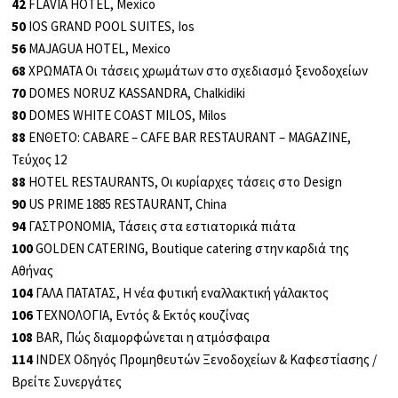
42
FLAVIA HOTEL, Mexico
50
IOS GRAND POOL SUITES, Ios
56
MAJAGUA HOTEL, Mexico
68
ΧΡΩΜΑΤΑ Οι τάσεις χρωμάτων στο σχεδιασμό ξενοδοχείων
70
DOMES NORUZ KASSANDRA, Chalkidiki
80
DOMES WHITE COAST MILOS, Milos
88
ΕΝΘΕΤΟ: CABARE – CAFE BAR RESTAURANT – MAGAZINE,
Τεύχος 12
88
HOTEL RESTAURANTS, Οι κυρίαρχες τάσεις στο Design
90
US PRIME 1885 RESTAURANT, China
94
ΓΑΣΤΡΟΝΟΜΙΑ, Τάσεις στα εστιατορικά πιάτα
100
GOLDEN CATERING, Boutique catering στην καρδιά της
Αθήνας
104
ΓΑΛΑ ΠΑΤΑΤΑΣ, Η νέα φυτική εναλλακτική γάλακτος
106
ΤΕΧΝΟΛΟΓΙΑ, Εντός & Εκτός κουζίνας
108
BAR, Πώς διαμορφώνεται η ατμόσφαιρα
114
INDEX Οδηγός Προμηθευτών Ξενοδοχείων & Καφεστίασης /
Βρείτε Συνεργάτες