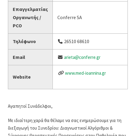
Επαγγελματίας
Οργανωτής /
Conferre SA
PCO
Τηλέφωνο
26510 68610
Email
arieta@conferre.gr
www.med-ioannina.gr
Website
Αγαπητοί Συνάδελφοι,
Με ιδιαίτερη χαρά θα θέλαμε να σας ενημερώσουμε για τη
διεξαγωγή του Συνεδρίου: Διαγνωστικοί Αλγόριθμοι &
Σύγχρονες Θεραπευτικές Προσεγγίσεις στην Παθολογία που