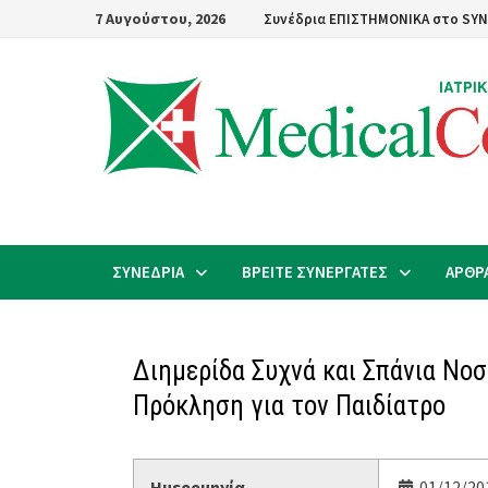
Skip
7 Αυγούστου, 2026
Συνέδρια ΕΠΙΣΤΗΜΟΝΙΚΑ στο SYN
to
content
ΣΥΝΕΔΡΙΑ
ΒΡΕΙΤΕ ΣΥΝΕΡΓΑΤΕΣ
ΑΡΘΡ
Διημερίδα Συχνά και Σπάνια Νοσ
Πρόκληση για τον Παιδίατρο
Ημερομηνία
01/12/20