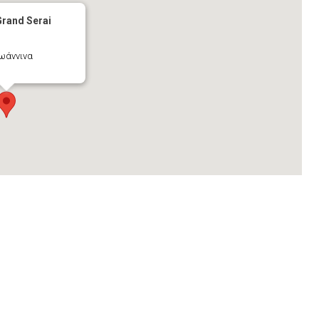
rand Serai
Ιωάννινα