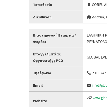
Τοποθεσία
CORFU A
Διεύθυνση
Δασσιά, 
Επιστημονική Εταιρεία /
ΕΛΛΗΝΙΚΗ 
Φορέας
ΡΕΥΜΑΤΟΛΟ
Επαγγελματίας
GLOBAL EV
Οργανωτής / PCO
Τηλέφωνο
2310 247
Email
info@glob
www.glob
Website