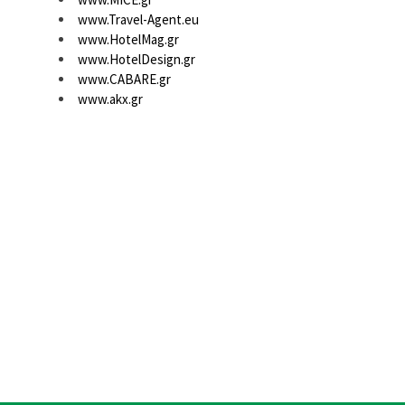
www.Travel-Agent.eu
www.HotelMag.gr
www.HotelDesign.gr
www.CABARE.gr
www.akx.gr