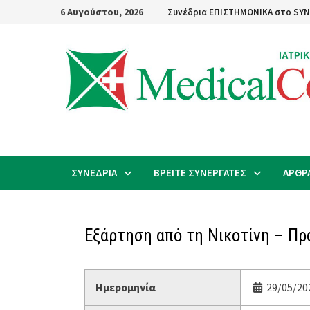
Skip
6 Αυγούστου, 2026
Συνέδρια ΕΠΙΣΤΗΜΟΝΙΚΑ στο SYN
to
content
ΣΥΝΕΔΡΙΑ
ΒΡΕΙΤΕ ΣΥΝΕΡΓΑΤΕΣ
ΑΡΘΡ
Εξάρτηση από τη Νικοτίνη – Π
Ημερομηνία
29/05/202