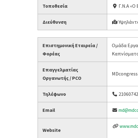
Τοποθεσία
Γ.Ν.Α «Ο
Διεύθυνση
Υψηλάντο
Επιστημονική Εταιρεία /
Ομάδα Εργασ
Φορέας
Καπνίσματος
Επαγγελματίας
MDcongress
Οργανωτής / PCO
Τηλέφωνο
2106074
Email
md@mdcon
www.mdc
Website