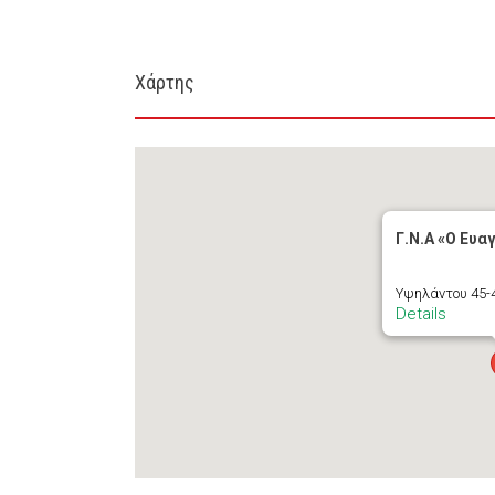
Χάρτης
Γ.Ν.Α «Ο Ευα
Υψηλάντου 45-4
Details