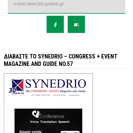
e-mail: elena [at] synedrio.gr
ΔΙΑΒΆΣΤΕ ΤΟ SYNEDRIO – CONGRESS + EVENT
MAGAZINE AND GUIDE NO.57