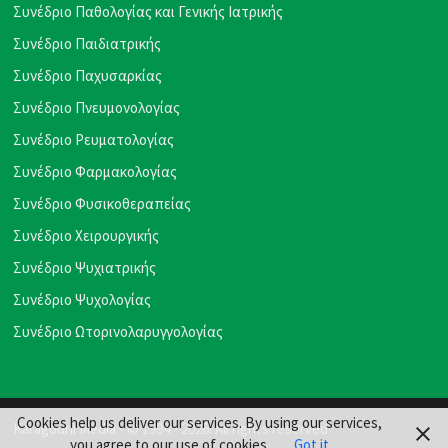
Συνέδριο Παθολογίας και Γενικής Ιατρικής
Συνέδριο Παιδιατρικής
Συνέδριο Παχυσαρκίας
Συνέδριο Πνευμονολογίας
Συνέδριο Ρευματολογίας
Συνέδριο Φαρμακολογίας
Συνέδριο Φυσικοθεραπείας
Συνέδριο Χειρουργικής
Συνέδριο Ψυχιατρικής
Συνέδριο Ψυχολογίας
Συνέδριο Ωτορινολαρυγγολογίας
Cookies help us deliver our services. By using our services,
Karagouni Media
- © 1994 - 2026. All rights reserved
you agree to our use of cookies.
Got it