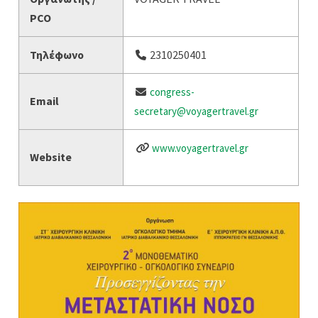
PCO
Τηλέφωνο
2310250401
congress-
Email
secretary@voyagertravel.gr
www.voyagertravel.gr
Website