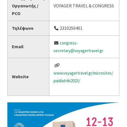
Οργανωτής /
VOYAGER TRAVEL & CONGRESS
PCO
Τηλέφωνο
2310250401
congress-
Email
secretary@voyagertravel.gr
www.voyagertravel.gr/microsites/
Website
paidiatriki2023/