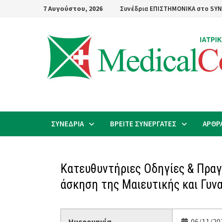
Skip
7 Αυγούστου, 2026
Συνέδρια ΕΠΙΣΤΗΜΟΝΙΚΑ στο SYN
to
content
ΣΥΝΕΔΡΙΑ
ΒΡΕΙΤΕ ΣΥΝΕΡΓΑΤΕΣ
ΑΡΘΡ
Κατευθυντήριες Οδηγίες & Πρα
άσκηση της Μαιευτικής και Γυν
Ημερομηνία
06/11/202