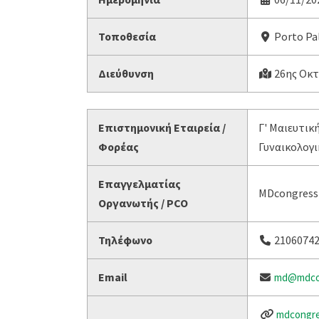
Τοποθεσία
Porto Pa
Διεύθυνση
26ης Οκτ
Επιστημονική Εταιρεία /
Γ' Μαιευτικ
Φορέας
Γυναικολογι
Επαγγελματίας
MDcongress
Οργανωτής / PCO
Τηλέφωνο
2106074
Email
md@mdcon
mdcongre