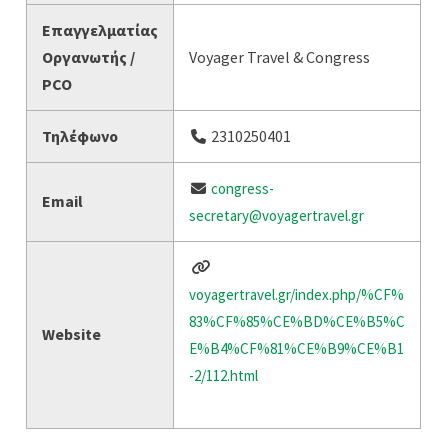
Επαγγελματίας
Οργανωτής /
Voyager Travel & Congress
PCO
Τηλέφωνο
2310250401
congress-
Email
secretary@voyagertravel.gr
voyagertravel.gr/index.php/%CF%
83%CF%85%CE%BD%CE%B5%C
Website
E%B4%CF%81%CE%B9%CE%B1
-2/112.html