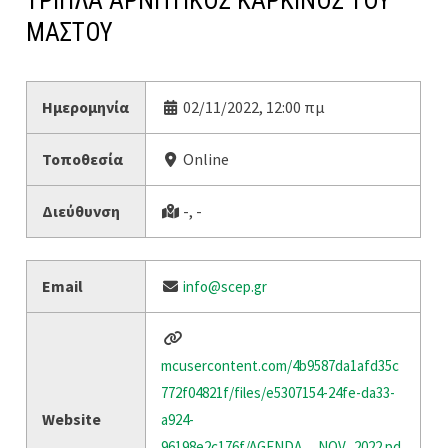
ΤΡΙΠΛΑ ΑΡΝΗΤΙΚΟΣ ΚΑΡΚΙΝΟΣ ΤΟΥ
ΜΑΣΤΟΥ
Ημερομηνία
02/11/2022, 12:00 πμ
Τοποθεσία
Online
Διεύθυνση
-, -
Email
info@scep.gr
mcusercontent.com/4b9587da1afd35c
772f04821f/files/e5307154-24fe-da33-
Website
a924-
96198e2c176f/AGENDA__NOV_2022.pd