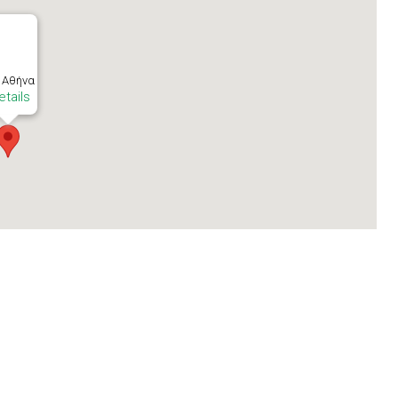
- Αθήνα
etails