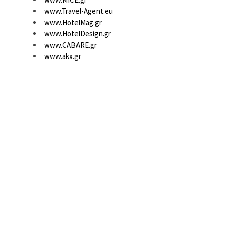
www.Travel-Agent.eu
www.HotelMag.gr
www.HotelDesign.gr
www.CABARE.gr
www.akx.gr