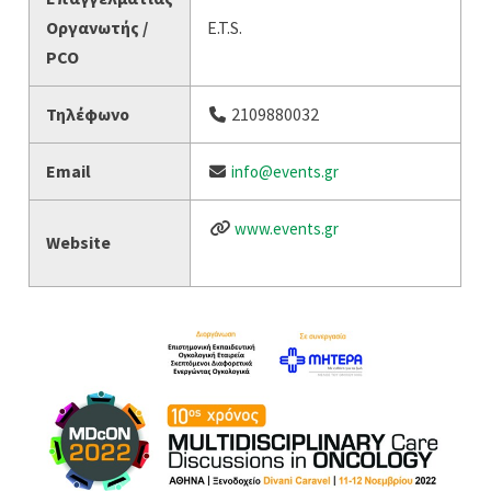
Οργανωτής /
E.T.S.
PCO
Τηλέφωνο
2109880032
Email
info@events.gr
www.events.gr
Website