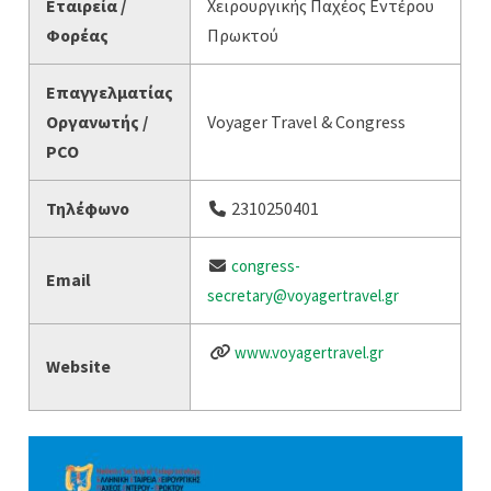
Εταιρεία /
Χειρουργικής Παχέος Εντέρου
Φορέας
Πρωκτού
Επαγγελματίας
Οργανωτής /
Voyager Travel & Congress
PCO
Τηλέφωνο
2310250401
congress-
Email
secretary@voyagertravel.gr
www.voyagertravel.gr
Website