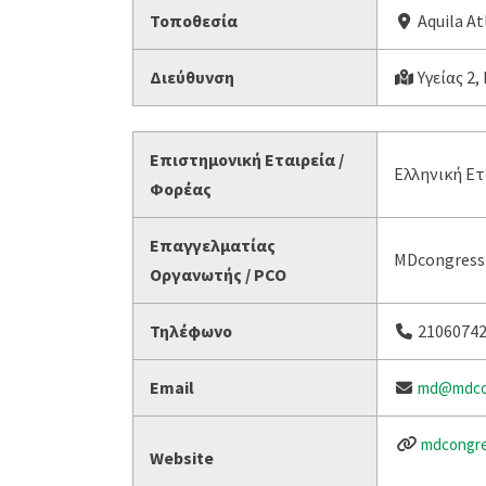
Τοποθεσία
Aquila At
Διεύθυνση
Υγείας 2,
Επιστημονική Εταιρεία /
Ελληνική Ετ
Φορέας
Επαγγελματίας
MDcongress
Οργανωτής / PCO
Τηλέφωνο
2106074
Email
md@mdcon
mdcongre
Website