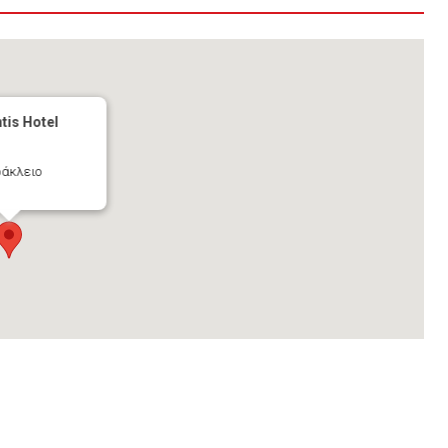
ntis Hotel
ράκλειο