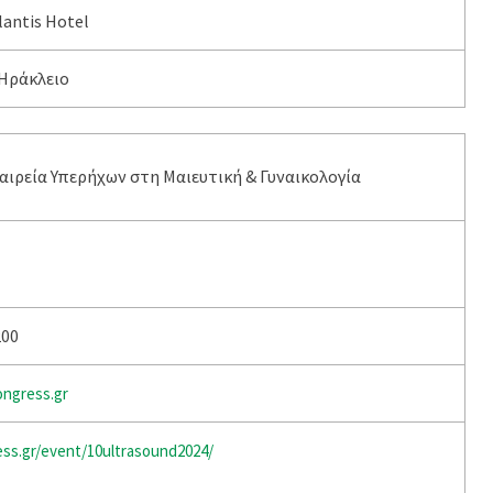
lantis Hotel
 Ηράκλειο
αιρεία Υπερήχων στη Μαιευτική & Γυναικολογία
200
gress.gr
ss.gr/event/10ultrasound2024/