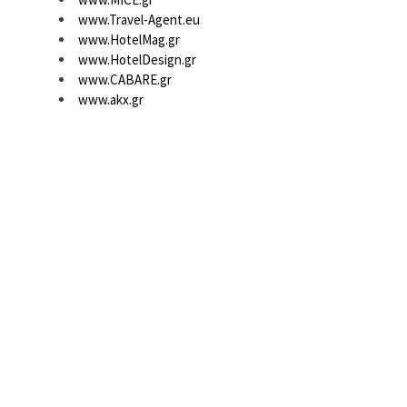
www.Travel-Agent.eu
www.HotelMag.gr
www.HotelDesign.gr
www.CABARE.gr
www.akx.gr