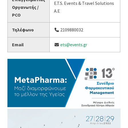
E.T.S. Events & Travel Solutions
Οργανωτής /
A.E
PCO
Τηλέφωνο
2109880032
Email
ets@events.gr