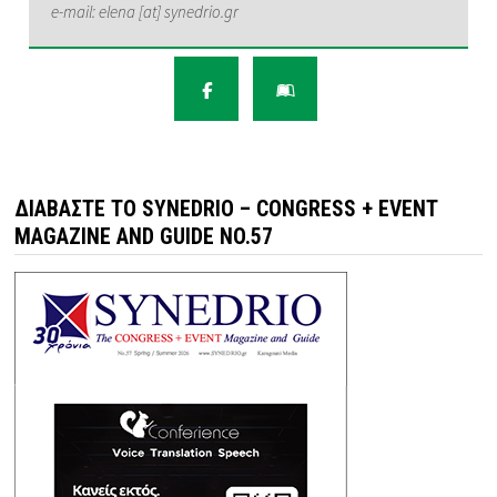
e-mail: elena [at] synedrio.gr
ΔΙΑΒΆΣΤΕ ΤΟ SYNEDRIO – CONGRESS + EVENT
MAGAZINE AND GUIDE NO.57