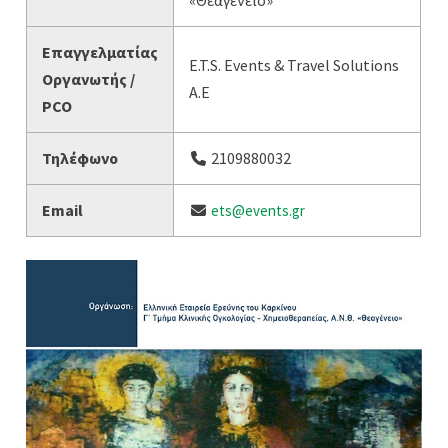
«Θεαγένειο»
Επαγγελματίας
E.T.S. Events & Travel Solutions
Οργανωτής /
A.E
PCO
Τηλέφωνο
2109880032
Email
ets@events.gr