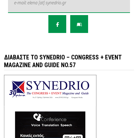
e-mail: elena [at] synedrio.gr
ΔΙΑΒΆΣΤΕ ΤΟ SYNEDRIO – CONGRESS + EVENT
MAGAZINE AND GUIDE NO.57