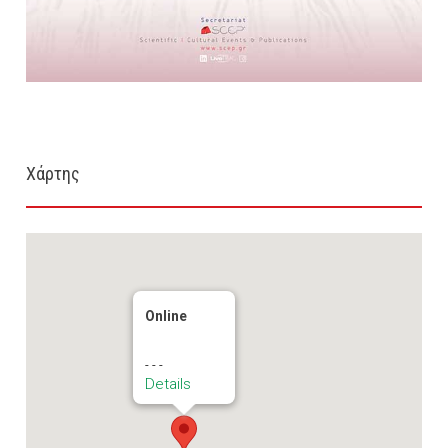
Χάρτης
Online
- - -
Details