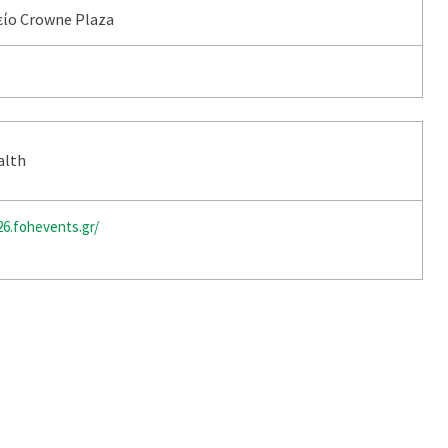
ίο Crowne Plaza
alth
26.fohevents.gr/