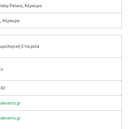
iday Palace, Κέρκυρα
 , Κέρκυρα
υρολογική Εταιρεία
ts
743
alevents.gr
alevents.gr