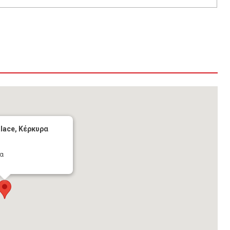
alace, Κέρκυρα
ρα