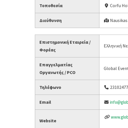
Τοποθεσία
Corfu Hol
Διεύθυνση
Nausikas
Επιστημονική Εταιρεία /
Ελληνική Νε
Φορέας
Επαγγελματίας
Global Even
Οργανωτής / PCO
Τηλέφωνο
2310247
Email
info@glob
www.glob
Website