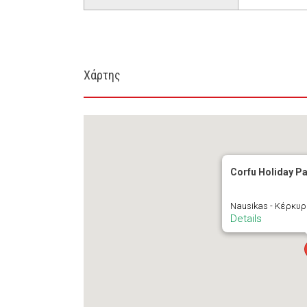
Χάρτης
Corfu Holiday P
Nausikas - Κέρκυ
Details