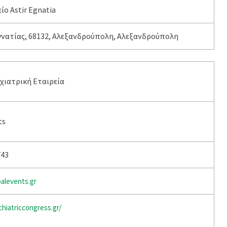
ο Astir Egnatia
νατίας, 68132, Αλεξανδρούπολη, Αλεξανδρούπολη
χιατρική Εταιρεία
ts
743
alevents.gr
hiatriccongress.gr/