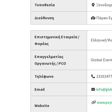
Τοποθεσία
Ξενοδοχεί
Διεύθυνση
Πάρκο Εγ
Επιστημονική Εταιρεία /
Ελληνική Ψυ
Φορέας
Επαγγελματίας
Global Even
Οργανωτής / PCO
Τηλέφωνο
2310247
Email
info@glob
www.psyc
Website