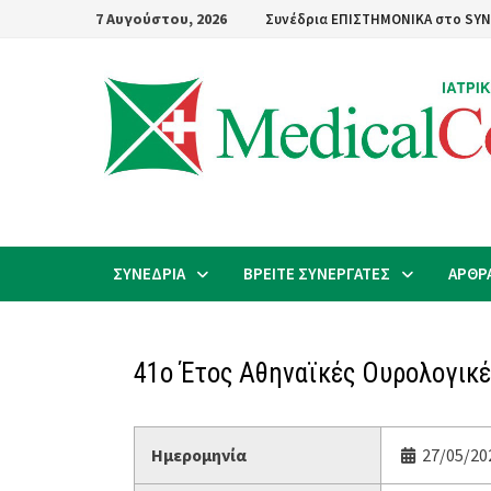
Skip
7 Αυγούστου, 2026
Συνέδρια ΕΠΙΣΤΗΜΟΝΙΚΑ στο SYN
to
content
ΣΥΝΕΔΡΙΑ
ΒΡΕΙΤΕ ΣΥΝΕΡΓΑΤΕΣ
ΑΡΘΡ
41ο Έτος Αθηναϊκές Ουρολογικ
Ημερομηνία
27/05/202