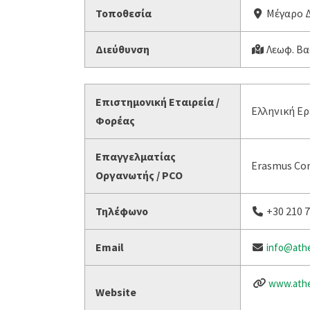
Τοποθεσία
Μέγαρο Δ
Διεύθυνση
Λεωφ. Βα
Επιστημονική Εταιρεία /
Ελληνική Ε
Φορέας
Επαγγελματίας
Erasmus Con
Οργανωτής / PCO
Τηλέφωνο
+30 210 
Email
info@athe
www.athe
Website