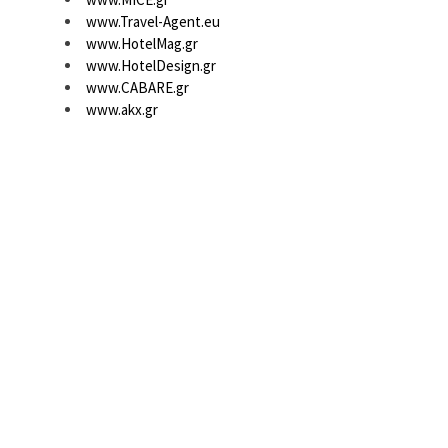
www.Travel-Agent.eu
www.HotelMag.gr
www.HotelDesign.gr
www.CABARE.gr
www.akx.gr