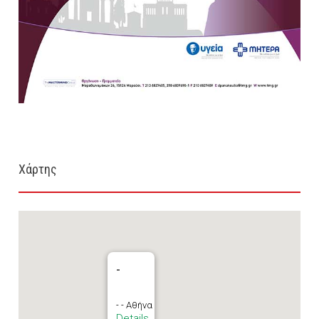
Χάρτης
-
- - Αθήνα
Details