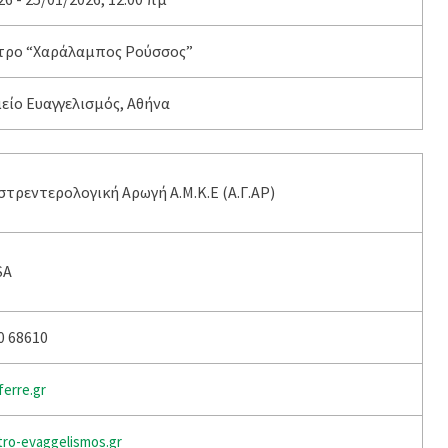
τρο “Χαράλαμπος Ρούσσος”
ίο Ευαγγελισμός, Αθήνα
στρεντερολογική Αρωγή Α.Μ.Κ.Ε (Α.Γ.ΑΡ)
SA
0 68610
erre.gr
ro-evaggelismos.gr