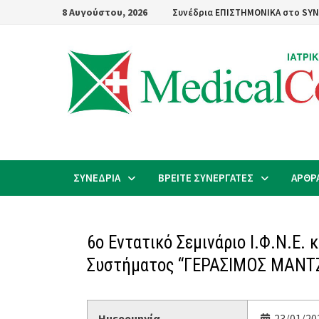
Skip
8 Αυγούστου, 2026
Συνέδρια ΕΠΙΣΤΗΜΟΝΙΚΑ στο SYN
to
content
ΣΥΝΕΔΡΙΑ
ΒΡΕΙΤΕ ΣΥΝΕΡΓΑΤΕΣ
ΑΡΘΡ
6ο Εντατικό Σεμινάριο Ι.Φ.Ν.Ε.
Συστήματος “ΓΕΡΑΣΙΜΟΣ ΜΑΝΤ
Ημερομηνία
23/01/202