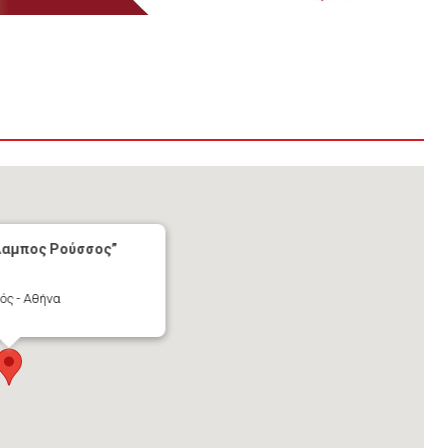
λαμπος Ρούσσος”
ός - Αθήνα