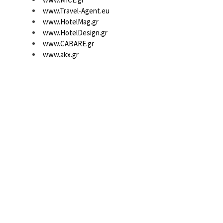
www.Travel-Agent.eu
www.HotelMag.gr
www.HotelDesign.gr
www.CABARE.gr
www.akx.gr