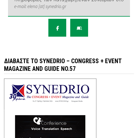
e-mail: elena [at] synedrio.gr
ΔΙΑΒΆΣΤΕ ΤΟ SYNEDRIO – CONGRESS + EVENT
MAGAZINE AND GUIDE NO.57