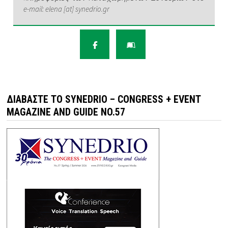
e-mail: elena [at] synedrio.gr
ΔΙΑΒΆΣΤΕ ΤΟ SYNEDRIO – CONGRESS + EVENT
MAGAZINE AND GUIDE NO.57