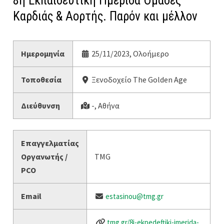
8η Εκπαιδευτική Ημερίδα Ομάδες
Καρδιάς & Αορτής. Παρόν και μέλλον
Ημερομηνία
25/11/2023, Ολοήμερο
Τοποθεσία
Ξενοδοχείο The Golden Age
Διεύθυνση
-, Αθήνα
Επαγγελματίας
Οργανωτής /
TMG
PCO
Email
estasinou@tmg.gr
tmg.gr/8i-ekpedeftiki-imerida-