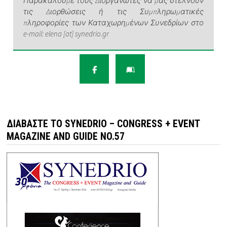
Παρακαλούμε τους Διοργανωτές να μας στέλνουν
τις Διορθώσεις ή τις Συμπληρωματικές
πληροφορίες των Καταχωρημένων Συνεδρίων στο
e-mail: elena [at] synedrio.gr
ΔΙΑΒΆΣΤΕ ΤΟ SYNEDRIO – CONGRESS + EVENT
MAGAZINE AND GUIDE NO.57