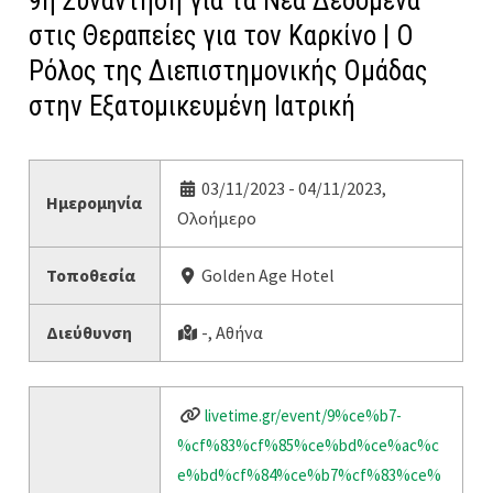
9η Συνάντηση για τα Νέα Δεδομένα
στις Θεραπείες για τον Καρκίνο | Ο
Ρόλος της Διεπιστημονικής Ομάδας
στην Εξατομικευμένη Ιατρική
03/11/2023 - 04/11/2023,
Ημερομηνία
Ολοήμερο
Τοποθεσία
Golden Age Hotel
Διεύθυνση
-, Αθήνα
livetime.gr/event/9%ce%b7-
%cf%83%cf%85%ce%bd%ce%ac%c
e%bd%cf%84%ce%b7%cf%83%ce%