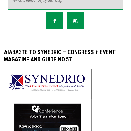
e-mail: elena [at] synedrio.gr
ΔΙΑΒΆΣΤΕ ΤΟ SYNEDRIO – CONGRESS + EVENT
MAGAZINE AND GUIDE NO.57