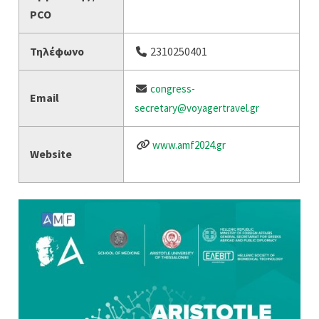
PCO
Τηλέφωνο
2310250401
congress-
Email
secretary@voyagertravel.gr
www.amf2024.gr
Website