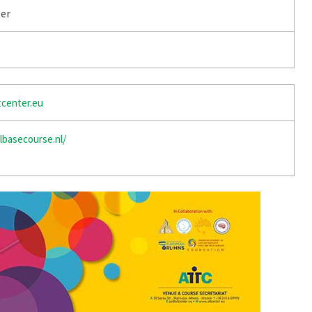
er
tcenter.eu
lbasecourse.nl/