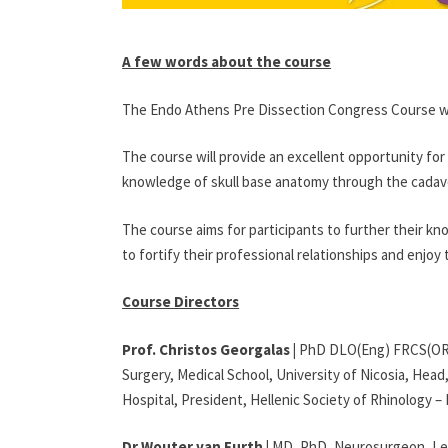
A few words about the course
The Endo Athens Pre Dissection Congress Course wil
The course will provide an excellent opportunity fo
knowledge of skull base anatomy through the cadave
The course aims for participants to further their kn
to fortify their professional relationships and enjoy 
Course Directors
Prof. Christos Georgalas
|
PhD DLO(Eng) FRCS(ORL
Surgery, Medical School, University of Nicosia, He
Hospital, President, Hellenic Society of Rhinology – 
Dr Wouter van Furth |
MD, PhD, Neurosurgeon, Lei