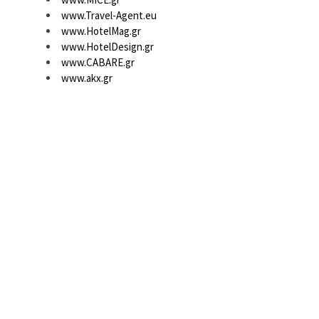
www.Travel-Agent.eu
www.HotelMag.gr
www.HotelDesign.gr
www.CABARE.gr
www.akx.gr