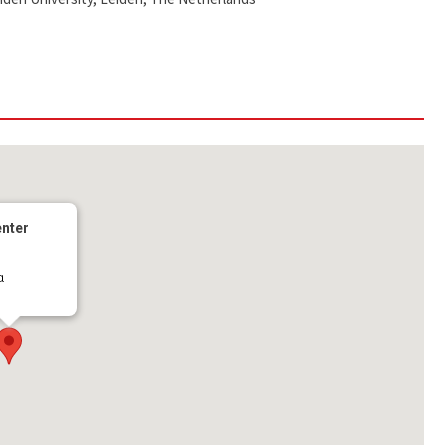
nter
α