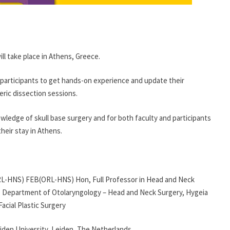
l take place in Athens, Greece.
r participants to get hands-on experience and update their
ric dissection sessions.
owledge of skull base surgery and for both faculty and participants
their stay in Athens.
-HNS) FEB(ORL-HNS) Hon, Full Professor in Head and Neck
ad, Department of Otolaryngology – Head and Neck Surgery, Hygeia
Facial Plastic Surgery
den University, Leiden, The Netherlands