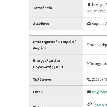
Κεντρικό
Τοποθεσία
Πανεπιστημ
Διεύθυνση
Λάρισα, 
Επιστημονική Εταιρεία /
Εταιρεία Φρ
Φορέας
Επαγγελματίας
MDcongress
Οργανωτής / PCO
Τηλέφωνο
2106074
Email
md@mdcon
mdcongre