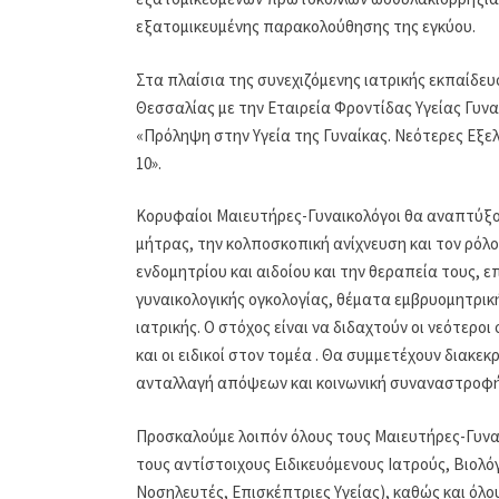
εξατομικευμένης παρακολούθησης της εγκύου.
Στα πλαίσια της συνεχιζόμενης ιατρικής εκπαίδευ
Θεσσαλίας με την Εταιρεία Φροντίδας Υγείας Γυναί
«Πρόληψη στην Υγεία της Γυναίκας. Νεότερες Εξελί
10».
Κορυφαίοι Μαιευτήρες-Γυναικολόγοι θα αναπτύξο
μήτρας, την κολποσκοπική ανίχνευση και τον ρόλ
ενδομητρίου και αιδοίου και την θεραπεία τους, 
γυναικολογικής ογκολογίας, θέματα εμβρυομητρικ
ιατρικής. Ο στόχος είναι να διδαχτούν οι νεότεροι
και οι ειδικοί στον τομέα . Θα συμμετέχουν διακεκρ
ανταλλαγή απόψεων και κοινωνική συναναστροφή
Προσκαλούμε λοιπόν όλους τους Μαιευτήρες-Γυναι
τους αντίστοιχους Ειδικευόμενους Ιατρούς, Βιολόγ
Νοσηλευτές, Επισκέπτριες Υγείας), καθώς και όλ