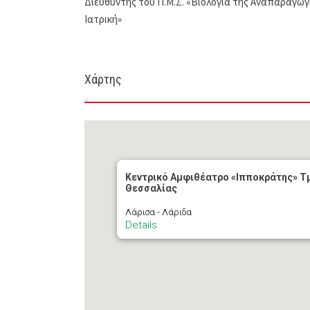
Διευθυντής του Π.Μ.Σ. «Βιολογία της Αναπαραγωγή
Ιατρική»
Χάρτης
Κεντρικό Αμφιθέατρο «Ιπποκράτης» Τ
Θεσσαλίας
Λάρισα - Λάριδα
Details