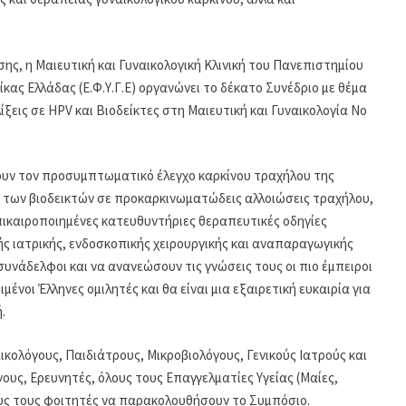
σης, η Μαιευτική και Γυναικολογική Κλινική του Πανεπιστημίου
κας Ελλάδας (Ε.Φ.Υ.Γ.Ε) οργανώνει το δέκατο Συνέδριο με θέμα
ξεις σε HPV και Βιοδείκτες στη Μαιευτική και Γυναικολογία Νο
υν τον προσυμπτωματικό έλεγχο καρκίνου τραχήλου της
ο των βιοδεικτών σε προκαρκινωματώδεις αλλοιώσεις τραχήλου,
επικαιροποιημένες κατευθυντήριες θεραπευτικές οδηγίες
ής ιατρικής, ενδοσκοπικής χειρουργικής και αναπαραγωγικής
 συνάδελφοι και να ανανεώσουν τις γνώσεις τους οι πιο έμπειροι
ιμένοι Έλληνες ομιλητές και θα είναι μια εξαιρετική ευκαιρία για
.
κολόγους, Παιδιάτρους, Μικροβιολόγους, Γενικούς Ιατρούς και
ους, Ερευνητές, όλους τους Επαγγελματίες Υγείας (Μαίες,
ους τους φοιτητές να παρακολουθήσουν το Συμπόσιο.