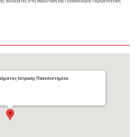
ς-Βιοδείκτες στη Μαιευτική και Γυναικολογία-Περιγεννητική
μήματος Ιατρικής Πανεπιστημίου