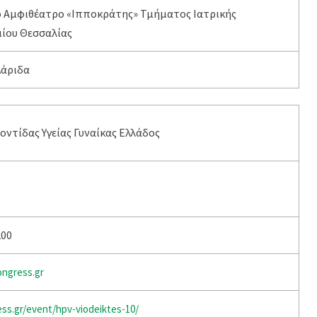
 Αμφιθέατρο «Ιπποκράτης» Τμήματος Ιατρικής
ίου Θεσσαλίας
Λάριδα
οντίδας Υγείας Γυναίκας Ελλάδος
200
gress.gr
ss.gr/event/hpv-viodeiktes-10/