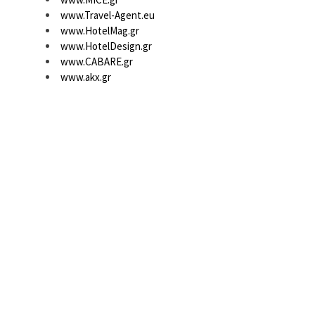
www.Travel-Agent.eu
www.HotelMag.gr
www.HotelDesign.gr
www.CABARE.gr
www.akx.gr