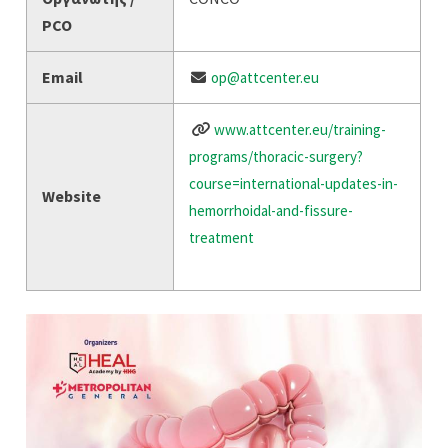
PCO
Email
op@attcenter.eu
www.attcenter.eu/training-
programs/thoracic-surgery?
course=international-updates-in-
Website
hemorrhoidal-and-fissure-
treatment