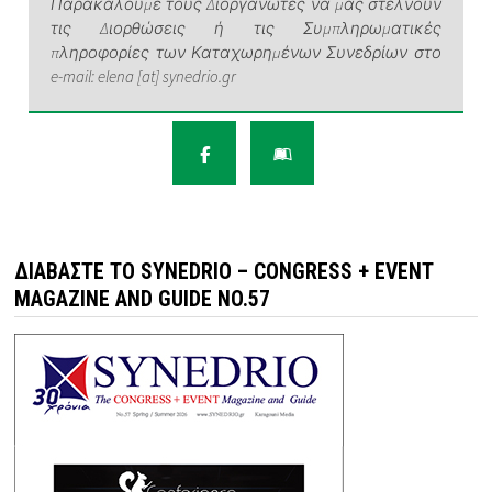
Παρακαλούμε τους Διοργανωτές να μας στέλνουν
τις Διορθώσεις ή τις Συμπληρωματικές
πληροφορίες των Καταχωρημένων Συνεδρίων στο
e-mail: elena [at] synedrio.gr
ΔΙΑΒΆΣΤΕ ΤΟ SYNEDRIO – CONGRESS + EVENT
MAGAZINE AND GUIDE NO.57