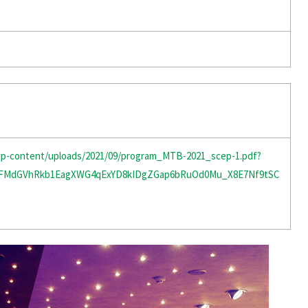
wp-content/uploads/2021/09/program_MTB-2021_scep-1.pdf?
R0FMdGVhRkb1EagXWG4qExYD8kIDgZGap6bRuOd0Mu_X8E7Nf9tSC