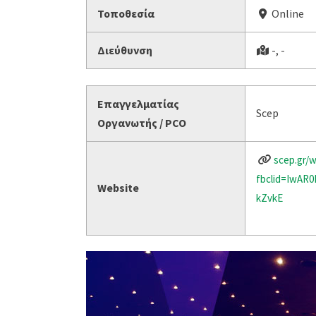
Τοποθεσία
Online
Διεύθυνση
-, -
Επαγγελματίας
Scep
Οργανωτής / PCO
scep.gr/
fbclid=IwA
Website
kZvkE