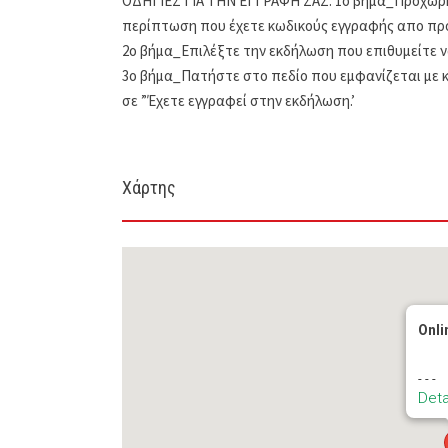
ΟΔΗΓΙΕΣ ΓΙΑ ΤΗΝ ΕΓΓΡΑΦΗ ΣΑΣ: 1o βήμα_Προχωρ
περίπτωση που έχετε κωδικούς εγγραφής απο προ
2ο βήμα_Επιλέξτε την εκδήλωση που επιθυμείτε 
3ο βήμα_Πατήστε στο πεδίο που εμφανίζεται με 
σε ”Έχετε εγγραφεί στην εκδήλωση.’
Χάρτης
Onli
- - -
Deta