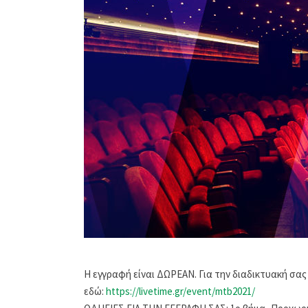
Η εγγραφή είναι ΔΩΡΕΑΝ. Για την διαδικτυακή σα
εδώ:
https://livetime.gr/event/mtb2021/