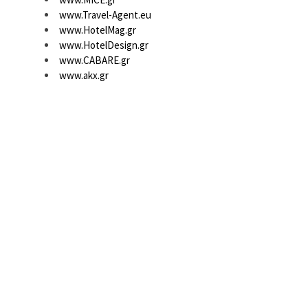
www.Travel-Agent.eu
www.HotelMag.gr
www.HotelDesign.gr
www.CABARE.gr
www.akx.gr