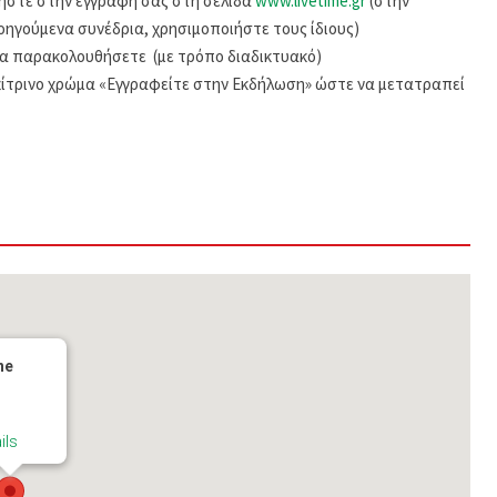
ήστε στην εγγραφή σας στη σελίδα
www.livetime.gr
(στην
ηγούμενα συνέδρια, χρησιμοποιήστε τους ίδιους)
να παρακολουθήσετε (με τρόπο διαδικτυακό)
κίτρινο χρώμα «Εγγραφείτε στην Εκδήλωση» ώστε να μετατραπεί
ne
ils