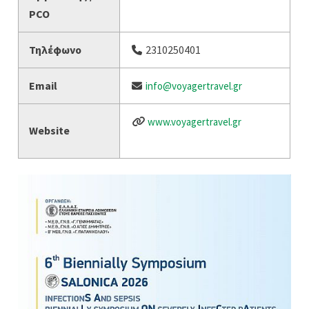
PCO
Τηλέφωνο
2310250401
Email
info@voyagertravel.gr
www.voyagertravel.gr
Website