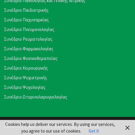
Συνέδριο Παθολογίας και Γενικής Ιατρικής
Συνέδριο Παιδιατρικής
Συνέδριο Παχυσαρκίας
Συνέδριο Πνευμονολογίας
Συνέδριο Ρευματολογίας
Συνέδριο Φαρμακολογίας
Συνέδριο Φυσικοθεραπείας
Συνέδριο Χειρουργικής
Συνέδριο Ψυχιατρικής
Συνέδριο Ψυχολογίας
Συνέδριο Ωτορινολαρυγγολογίας
Cookies help us deliver our services. By using our services,
Karagouni Media
- © 1994 - 2026. All rights reserved
you agree to our use of cookies.
Got it