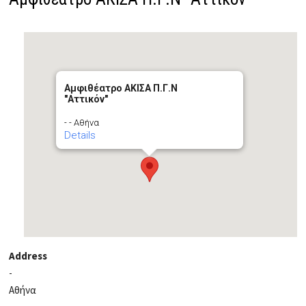
Αμφιθέατρο ΑΚΙΣΑ Π.Γ.Ν
"Aττικόν"
- - Αθήνα
Details
Address
-
Αθήνα