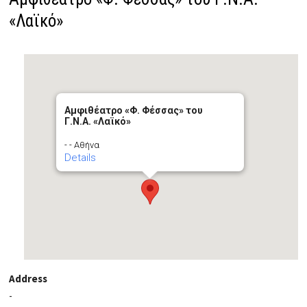
«Λαϊκό»
Αμφιθέατρο «Φ. Φέσσας» του
Γ.Ν.Α. «Λαϊκό»
- - Αθήνα
Details
Address
-