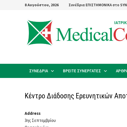
Skip
8 Αυγούστου, 2026
Συνέδρια ΕΠΙΣΤΗΜΟΝΙΚΑ στο SYN
to
content
ΣΥΝΕΔΡΙΑ
ΒΡΕΙΤΕ ΣΥΝΕΡΓΑΤΕΣ
ΑΡΘΡ
Κέντρο Διάδοσης Ερευνητικών Απο
Address
3ης Σεπτεμβρίου