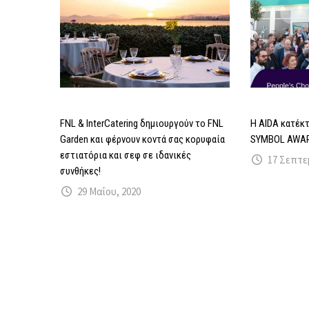
FNL & InterCatering δημιουργούν το FNL
Η AIDA κατέκ
Garden και φέρνουν κοντά σας κορυφαία
SYMBOL AWAR
εστιατόρια και σεφ σε ιδανικές
17 Σεπτε
συνθήκες!
29 Μαΐου, 2020