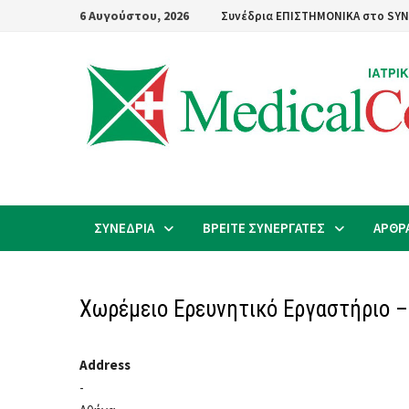
Skip
6 Αυγούστου, 2026
Συνέδρια ΕΠΙΣΤΗΜΟΝΙΚΑ στο SYN
to
content
ΣΥΝΕΔΡΙΑ
ΒΡΕΙΤΕ ΣΥΝΕΡΓΑΤΕΣ
ΑΡΘΡ
Χωρέμειο Ερευνητικό Εργαστήριο –
Address
-