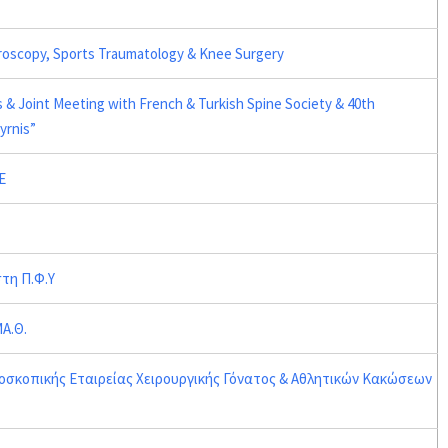
roscopy, Sports Traumatology & Knee Surgery
 & Joint Meeting with French & Turkish Spine Society & 40th
yrnis”
E
τη Π.Φ.Υ
ΜΑ.Θ.
ροσκοπικής Εταιρείας Χειρουργικής Γόνατος & Αθλητικών Κακώσεων