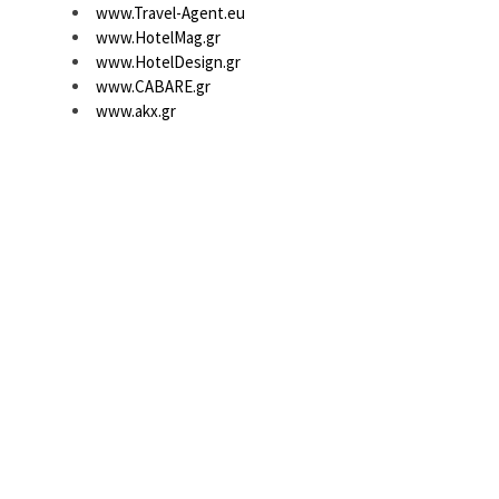
www.Travel-Agent.eu
www.HotelMag.gr
www.HotelDesign.gr
www.CABARE.gr
www.akx.gr