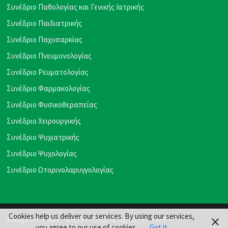
Συνέδριο Παθολογίας και Γενικής Ιατρικής
Συνέδριο Παιδιατρικής
Συνέδριο Παχυσαρκίας
Συνέδριο Πνευμονολογίας
Συνέδριο Ρευματολογίας
Συνέδριο Φαρμακολογίας
Συνέδριο Φυσικοθεραπείας
Συνέδριο Χειρουργικής
Συνέδριο Ψυχιατρικής
Συνέδριο Ψυχολογίας
Συνέδριο Ωτορινολαρυγγολογίας
Cookies help us deliver our services. By using our services,
Karagouni Media
- © 1994 - 2026. All rights reserved
you agree to our use of cookies.
Got it