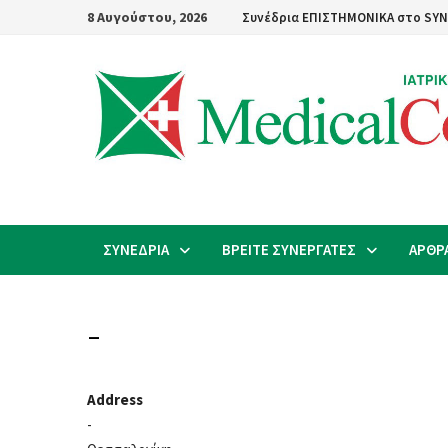
Skip
8 Αυγούστου, 2026
Συνέδρια ΕΠΙΣΤΗΜΟΝΙΚΑ στο SYN
to
content
ΣΥΝΕΔΡΙΑ
ΒΡΕΙΤΕ ΣΥΝΕΡΓΑΤΕΣ
ΑΡΘΡ
–
Address
-