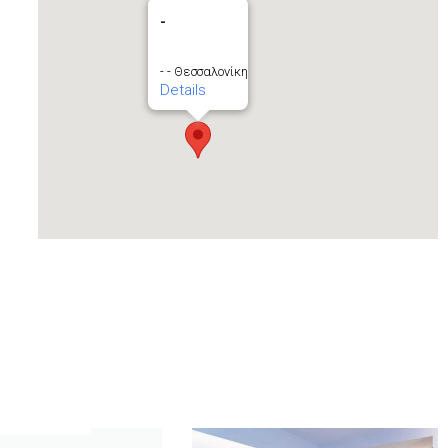
-
- - Θεσσαλονίκη
Details