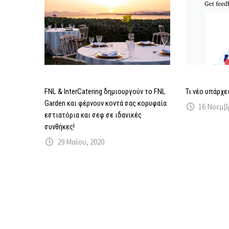
FNL & InterCatering δημιουργούν το FNL
Τι νέο υπάρχε
Garden και φέρνουν κοντά σας κορυφαία
16 Νοεμβ
εστιατόρια και σεφ σε ιδανικές
συνθήκες!
29 Μαΐου, 2020