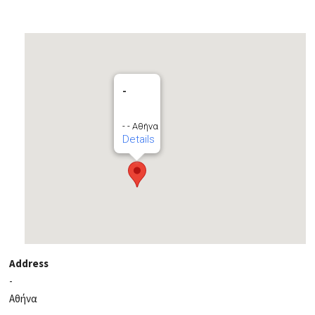
-
- - Αθήνα
Details
Address
-
Αθήνα