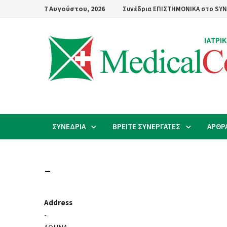
Skip
7 Αυγούστου, 2026
Συνέδρια ΕΠΙΣΤΗΜΟΝΙΚΑ στο SYN
to
content
ΣΥΝΕΔΡΙΑ
ΒΡΕΙΤΕ ΣΥΝΕΡΓΑΤΕΣ
ΑΡΘΡ
–
Address
-