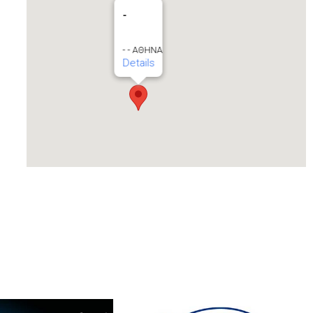
-
- - ΑΘΗΝΑ
Details