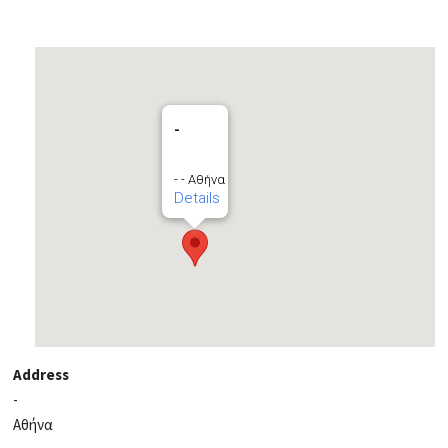
-
- - Αθήνα
Details
Address
-
Αθήνα