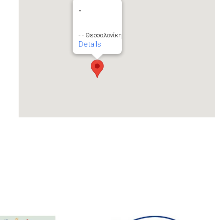
-
- - Θεσσαλονίκη
Details