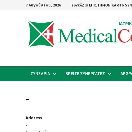
Skip
7 Αυγούστου, 2026
Συνέδρια ΕΠΙΣΤΗΜΟΝΙΚΑ στο SYN
to
content
ΣΥΝΕΔΡΙΑ
ΒΡΕΙΤΕ ΣΥΝΕΡΓΑΤΕΣ
ΑΡΘΡ
–
Address
-