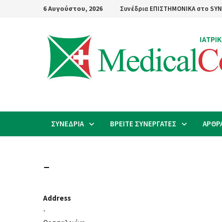
Skip
6 Αυγούστου, 2026
Συνέδρια ΕΠΙΣΤΗΜΟΝΙΚΑ στο SYN
to
content
ΣΥΝΕΔΡΙΑ
ΒΡΕΙΤΕ ΣΥΝΕΡΓΑΤΕΣ
ΑΡΘΡ
–
Address
-