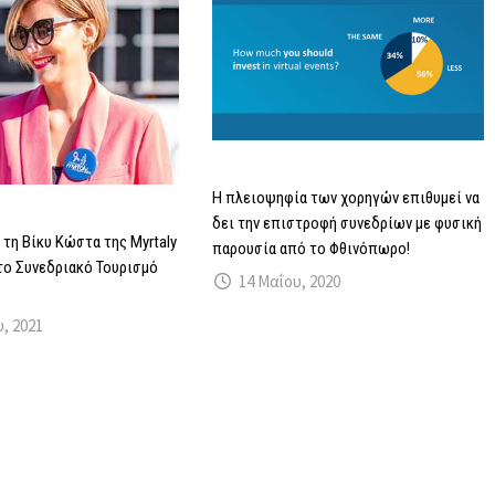
Η πλειοψηφία των χορηγών επιθυμεί να
δει την επιστροφή συνεδρίων με φυσική
 τη Βίκυ Κώστα της Myrtaly
παρουσία από το Φθινόπωρο!
 το Συνεδριακό Τουρισμό
14 Μαΐου, 2020
υ, 2021